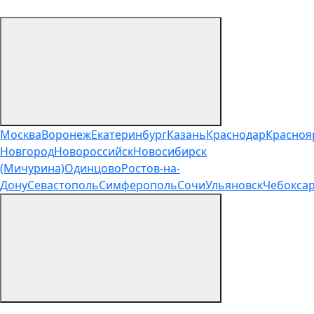
Москва
Воронеж
Екатеринбург
Казань
Краснодар
Красноя
Новгород
Новороссийск
Новосибирск
(Мичурина)
Одинцово
Ростов-на-
Дону
Севастополь
Симферополь
Сочи
Ульяновск
Чебокса